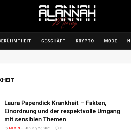
BERÜHMTHEIT
GESCHÄFT
KRYPTO
MODE
N
KHEIT
Laura Papendick Krankheit – Fakten,
Einordnung und der respektvolle Umgang
mit sensiblen Themen
By
ADMIN
January 27, 2026
0