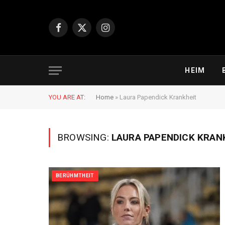
Facebook
X
Instagram
(Twitter)
HEIM
YOU ARE AT:
Home
»
Laura Papendick Krankheit
BROWSING:
LAURA PAPENDICK KRAN
BERÜHMTHEIT