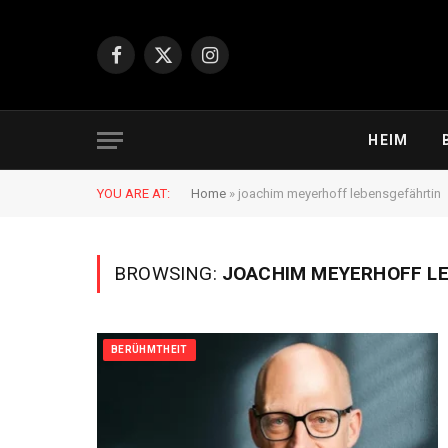
Facebook
X
Instagram
(Twitter)
HEIM
YOU ARE AT:
Home
»
joachim meyerhoff lebensgefährtin
BROWSING:
JOACHIM MEYERHOFF L
BERÜHMTHEIT