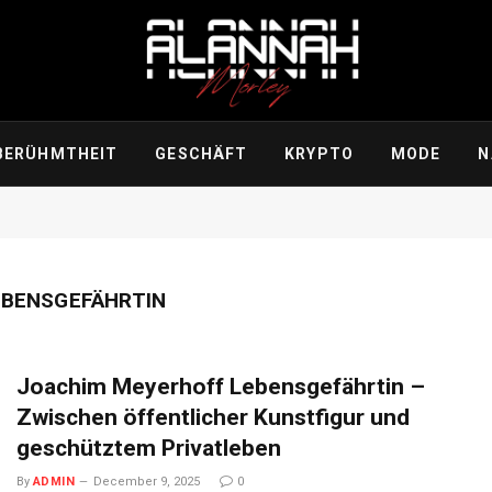
BERÜHMTHEIT
GESCHÄFT
KRYPTO
MODE
N
EBENSGEFÄHRTIN
Joachim Meyerhoff Lebensgefährtin –
Zwischen öffentlicher Kunstfigur und
geschütztem Privatleben
By
ADMIN
December 9, 2025
0