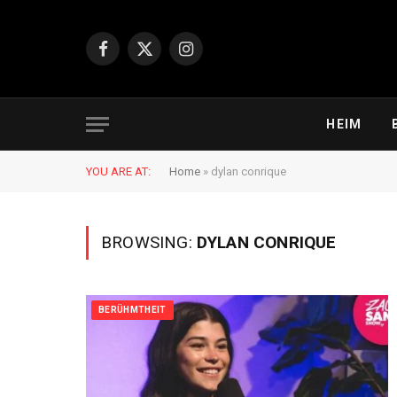
Facebook
X
Instagram
(Twitter)
HEIM
YOU ARE AT:
Home
»
dylan conrique
BROWSING:
DYLAN CONRIQUE
BERÜHMTHEIT